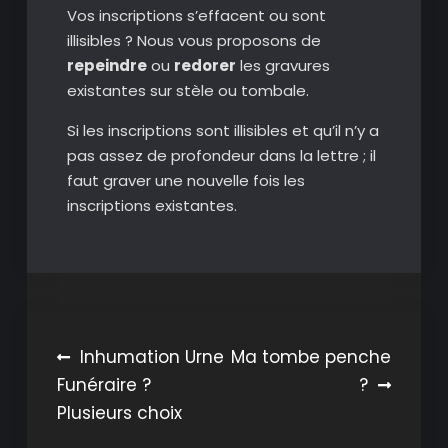
Vos inscriptions s’effacent ou sont
illisibles ? Nous vous proposons de
repeindre
ou
redorer
les gravures
existantes sur stèle ou tombale.
Si les inscriptions sont illisibles et qu’il n’y a
pas assez de profondeur dans la lettre ; il
faut graver une nouvelle fois les
inscriptions existantes.
Navigation
Inhumation Urne
Ma tombe penche
Funéraire ?
?
de
Plusieurs choix
l’article